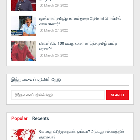
March 29, 2022
முன்னாள் தமிழீழ காவல்துறை அதிகாரி பிரான்சில்
காலமானார்!
March 27, 2022
பிரான்ஸில் 100 வயது வரை வாழ்ந்த தமிழ் பாட்டி
மரணம்!
March 25, 2022
இந்த வலைப்பதிவில் தேடு
Popular
Recents
மே மாத விடுமுறைகள்: ஓய்வா? அல்லது சம்பளத்தில்
குறைவா?