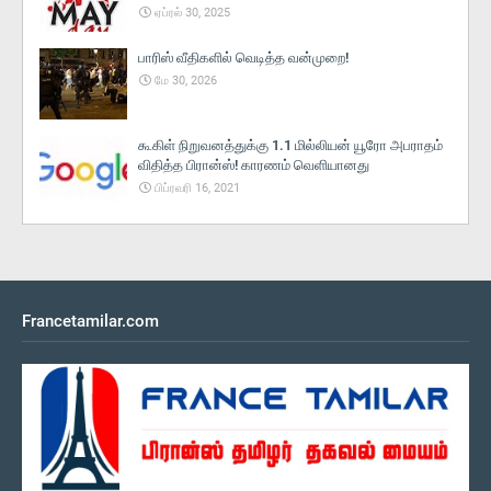
ஏப்ரல் 30, 2025
பாரிஸ் வீதிகளில் வெடித்த வன்முறை!
மே 30, 2026
கூகிள் நிறுவனத்துக்கு 1.1 மில்லியன் யூரோ அபராதம்
விதித்த பிரான்ஸ்! காரணம் வெளியானது
பிப்ரவரி 16, 2021
Francetamilar.com