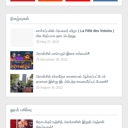
நிகழ்வுகள்
லாச்சப்பலில் அயலவர் விழா ( La Fētè des Voisins )
மிக சிறப்பாக நடைபெற்றது.
May 27, 2023
பிரான்சில் மாபெரும் இசை சங்கமம்!!
December 08, 2022
பிரான்சில் சர்வதேச காணாமல் ஆக்கப்பட்டோர்
நாளான இன்று இடம்பெற்ற கவனயீர்ப்புப் பேரணி!
August 30, 2022
துயர் பகிர்வு
தேசபக்தர் ரஞ்சித் அவர்களின் இறுதி அஞ்சலி
நிகழ்வுகள்!