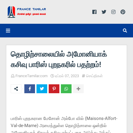
தொழிற்சாலையில் அமோனியாக்
கசிவு பாரிஸ் புறநகரில் பதற்றம்!
FranceTamilar.com
ஏப்ரல் 07, 2023
செய்திகள்
பாரிஸ் புறநகரான மேசோன் அல்போ வில் (Maisons-Alfort-
Val-de-Marne) அமைந்துள்ள தொழிற்சாலை ஒன்றில்
அமோனியாத் திரவக் கசிவு ஏற்பட்டதை அடுத்து அந்தப்